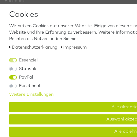
Facebook
YouTube
Cookies
Xing
LinkedIn
Wir nutzen Cookies auf unserer Website. Einige von diesen sin
Website und Ihre Erfahrung zu verbessern. Weitere Informati
WICHTIGE LINKS
Rechten als Nutzer finden Sie hier:
Giftnotruf
Daten­schutz­erklärung
Impressum
Bartels Rieger
Essenziell
Statistik
PayPal
Versandkosten
|
Widerrufs­recht
|
Widerrufs­formular
|
Funktional
Weitere Einstellungen
Impressum
|
Daten­schutz­erklärung
|
AGB
|
Kontakt
Alle akzepti
Auswahl akzep
Alle ableh