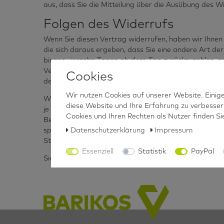
aus, dass Sie die Mitteilung über die Ausübung des W
Folgen des Widerrufs
Wenn Sie diesen Vertrag widerrufen, haben wir Ihnen a
die sich daraus ergeben, dass Sie eine andere Art de
binnen vierzehn Tagen ab dem Tag zurückzuzahlen, an 
Versiegelung der Ware unbeschädigt ist. Für diese Rü
Cookies
denn, mit Ihnen wurde ausdrücklich etwas anderes ve
Wir nutzen Cookies auf unserer Website. Einige
Wir können die Rückzahlung verweigern, bis wir die 
diese Website und Ihre Erfahrung zu verbesse
je nachdem, welches der frühere Zeitpunkt ist. Sie 
Cookies und Ihren Rechten als Nutzer finden Sie
Beschaffenheit, Eigenschaften und Funktionsweise de
Daten­schutz­erklärung
Impressum
spätestens binnen vierzehn Tagen ab dem Tag, an de
Str. 23 in 50829 Köln zurückzusenden oder zu überge
Essenziell
Statistik
PayPal
Sie tragen die unmittelbaren Kosten der Rücksendun