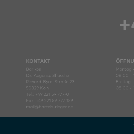
+
KONTAKT
ÖFFNU
Barikos
Montag 
Die Augenspülflasche
08:00 - 
Richard-Byrd-Straße 23
Freitag
50829 Köln
08:00 - 
Tel.: +49 221 59 777-0
Fax: +49 221 59 777-159
mail@bartels-rieger.de