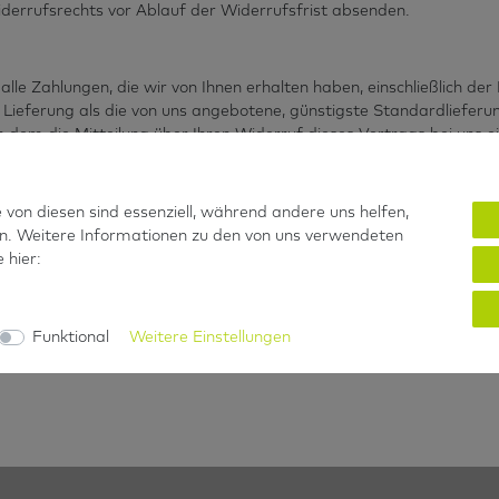
iderrufsrechts vor Ablauf der Widerrufsfrist absenden.
lle Zahlungen, die wir von Ihnen erhalten haben, einschließlich de
r Lieferung als die von uns angebotene, günstigste Standardliefer
dem die Mitteilung über Ihren Widerruf dieses Vertrags bei uns ein
ckzahlung verwenden wir dasselbe Zahlungsmittel, das Sie bei der 
reinbart; in keinem Fall werden Ihnen wegen dieser Rückzahlung En
 von diesen sind essenziell, während andere uns helfen,
Waren wieder zurückerhalten haben oder bis Sie den Nachweis erbr
rn. Weitere Informationen zu den von uns verwendeten
müssen für einen etwaigen Wertverlust der Waren aufkommen, wenn 
 hier:
r Waren nicht notwendigen Umgang mit ihnen zurückzuführen ist. S
m Sie uns über den Widerruf dieses Vertrags unterrichten, an Ba
ben.
Funktional
Weitere Einstellungen
g der Waren.