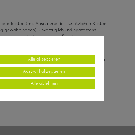
r Lieferkosten (mit Ausnahme der zusätzlichen Kosten,
ung gewählt haben), unverzüglich und spätestens
gegangen ist. Bedingung hierfür ist, dass die
ursprünglichen Transaktion eingesetzt haben, es sei
tgelte berechnet.
Alle akzeptieren
acht haben, dass Sie die Waren zurückgesandt haben,
dieser Wertverlust auf einen zur Prüfung der
Auswahl akzeptieren
ie haben die Waren unverzüglich und in jedem Fall
rtelsRieger Atemschutztechnik GmbH, Richard-Byrd-
Alle ablehnen