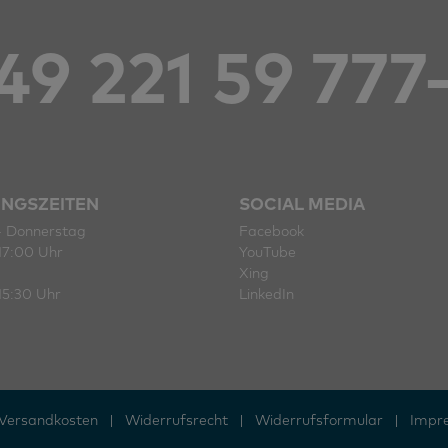
49 221 59 777
NGSZEITEN
SOCIAL MEDIA
- Donnerstag
Facebook
17:00 Uhr
YouTube
Xing
15:30 Uhr
LinkedIn
Versandkosten
|
Widerrufs­recht
|
Widerrufs­formular
|
Impr