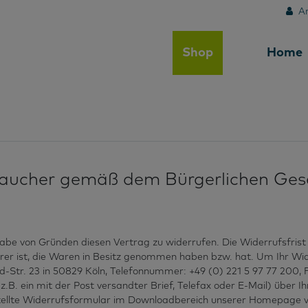
A
Shop
Home
raucher gemäß dem Bürgerlichen Ge
gabe von Gründen diesen Vertrag zu widerrufen. Die Widerrufsfris
derer ist, die Waren in Besitz genommen haben bzw. hat. Um Ihr Wi
Str. 23 in 50829 Köln, Telefonnummer: +49 (0) 221 5 97 77 200, 
z.B. ein mit der Post versandter Brief, Telefax oder E-Mail) über I
stellte Widerrufsformular im Downloadbereich unserer Homepage v