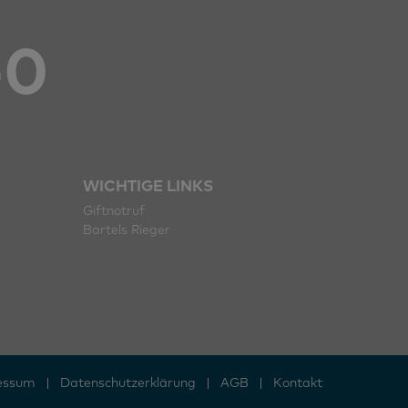
-0
WICHTIGE LINKS
Giftnotruf
Bartels Rieger
essum
|
Daten­schutz­erklärung
|
AGB
|
Kontakt