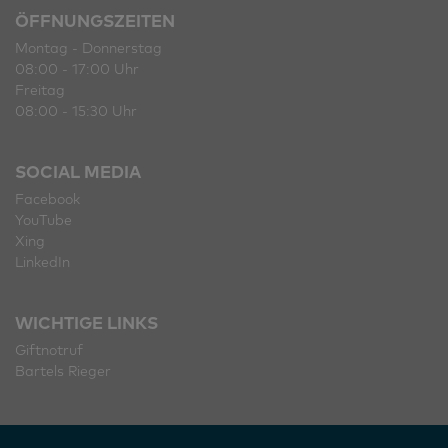
ÖFFNUNGSZEITEN
Montag - Donnerstag
08:00 - 17:00 Uhr
Freitag
08:00 - 15:30 Uhr
SOCIAL MEDIA
Facebook
YouTube
Xing
LinkedIn
WICHTIGE LINKS
Giftnotruf
Bartels Rieger