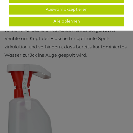
therapeutischen Behandlung durch Arzt oder Sanitäter.
Auswahl akzeptieren
Unsere Augenspülflasche unterliegt einer Norm, die
Alle ablehnen
einen präventiven Anwendungsfall vor Verletzung
vorsieht. An Stelle eines Ablauf­rohres sorgen zwei
Ventile am Kopf der Flasche für optimale Spül­
zirkulation und verhindern, dass bereits kontaminiertes
Wasser zurück ins Auge gespült wird.