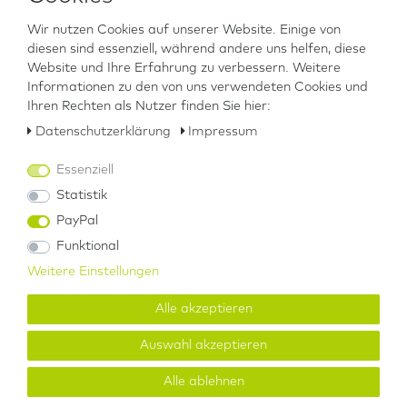
Wir nutzen Cookies auf unserer Website. Einige von
EU-Verantwortlicher
diesen sind essenziell, während andere uns helfen, diese
Website und Ihre Erfahrung zu verbessern. Weitere
Informationen zu den von uns verwendeten Cookies und
Hersteller
Ihren Rechten als Nutzer finden Sie hier:
Daten­schutz­erklärung
Impressum
Downloads
Essenziell
Statistik
Die
BARIKOS Augenspülflasche
ist die schnelle Erste-Hilfe-
PayPal
Maßnahme bei Kontakt mit Fremdkörpern oder Chemikalien:
Funktional
Sie basiert im Gegensatz zu anderen Augenspülungen auf
reinem haltbar gemachtem Wasser und
ist für jeden
Weitere Einstellungen
Gefahrstoff geeignet
. Im Notfall verlieren Sie so keine
wichtige Zeit auf der Suche nach der richtigen Spüllösung.
Alle akzeptieren
Das ph-neutrale Wasser ist zudem besonders schonend und
auch zum Auswaschen von Krankheitserregern geeignet.
Auswahl akzeptieren
Verletzungen und Folgeschäden wird vorgebeugt. Die
Augenspülflasche kann im Notfall außerdem mit
Alle ablehnen
Leitungswasser wieder befüllt werden. So wird