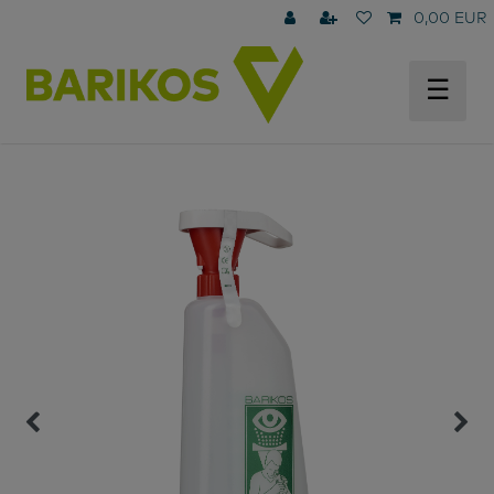
0,00 EUR
☰