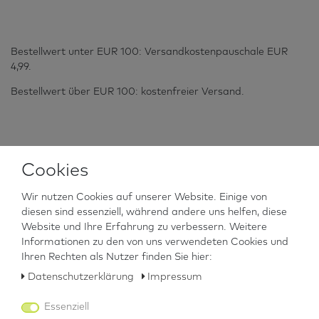
Bestellwert unter EUR 100: Versandkostenpauschale EUR
4,99.
Bestellwert über EUR 100: kostenfreier Versand.
2.2 Andere EU-Länder
Cookies
Wir nutzen Cookies auf unserer Website. Einige von
Bestellwert unter EUR 100: Versandkostenpauschale EUR
diesen sind essenziell, während andere uns helfen, diese
7,90.
Website und Ihre Erfahrung zu verbessern. Weitere
Informationen zu den von uns verwendeten Cookies und
Bestellwert über EUR 100: kostenfreier Versand.
Ihren Rechten als Nutzer finden Sie hier:
Daten­schutz­erklärung
Impressum
Essenziell