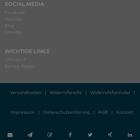
SOCIAL MEDIA
Facebook
YouTube
Xing
LinkedIn
WICHTIGE LINKS
Giftnotruf
Bartels Rieger
Versandkosten
|
Widerrufs­recht
|
Widerrufs­formular
|
Impressum
|
Daten­schutz­erklärung
|
AGB
|
Kontakt