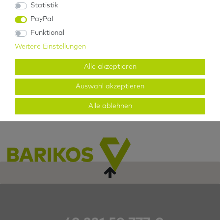
Statistik
3. Lieferzeiten
PayPal
Funktional
Weitere Einstellungen
Deutschland und andere EU-Länder: innerhalb von 3-5
Werktagen (Montag bis Freitag außer an bundeseinheitlichen
Alle akzeptieren
und regionalen Feiertagen) nach Zahlungseingang.
Auswahl akzeptieren
Alle ablehnen
Stand: Januar 2022