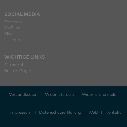
SOCIAL MEDIA
Facebook
YouTube
Xing
LinkedIn
WICHTIGE LINKS
Giftnotruf
Bartels Rieger
Versandkosten
|
Widerrufs­recht
|
Widerrufs­formular
|
Impressum
|
Daten­schutz­erklärung
|
AGB
|
Kontakt