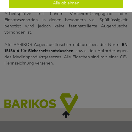
sorgt dafür, dass sich die Flaschen an einem festen
Alle ablehnen
Aufbewahrungsort befinden. Die ideale Lösung, für
Arbeitsplätze mit hohem Verschmutzungsgrad oder
Einsatzszenarien, in denen besonders viel Spülflüssigkeit
benötigt wird jedoch keine festinstallierte Augendusche
vorhanden ist.
Alle BARIKOS Augenspülflaschen entsprechen der Norm
EN
15154-4 für Sicherheitsnotduschen
sowie den Anforderungen
des Medizinproduktgesetzes. Alle Flaschen sind mit einer CE-
Kennzeichnung versehen.