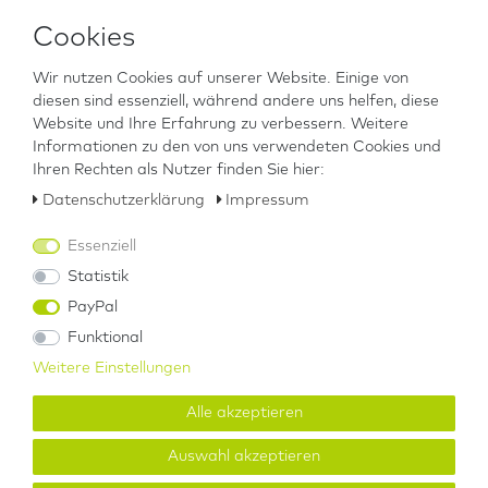
Cookies
EU-Verantwortlicher
Wir nutzen Cookies auf unserer Website. Einige von
diesen sind essenziell, während andere uns helfen, diese
Hersteller
Website und Ihre Erfahrung zu verbessern. Weitere
Informationen zu den von uns verwendeten Cookies und
Ihren Rechten als Nutzer finden Sie hier:
Downloads
Daten­schutz­erklärung
Impressum
Essenziell
Die
BARIKOS Augenspülflasche
ist die schnelle Erste-Hilfe-
Maßnahme bei Kontakt mit Fremdkörpern oder Chemikalien:
Statistik
Sie basiert im Gegensatz zu anderen Augenspülungen auf
PayPal
reinem haltbar gemachtem Wasser und
ist für jeden
Funktional
Gefahrstoff geeignet.
Verletzungen und Folgeschäden wird
vorgebeugt.
Weitere Einstellungen
In diesem Set werden
zwei 620 ml Augenspülflaschen
mit
Alle akzeptieren
einer robusten Wandhalterung kombiniert, welche die
Flaschen vor Verschmutzung mit Staub, Schmutz und
Auswahl akzeptieren
Chemikalien schützt. Der Wandbehälter ist gut sichtbar und