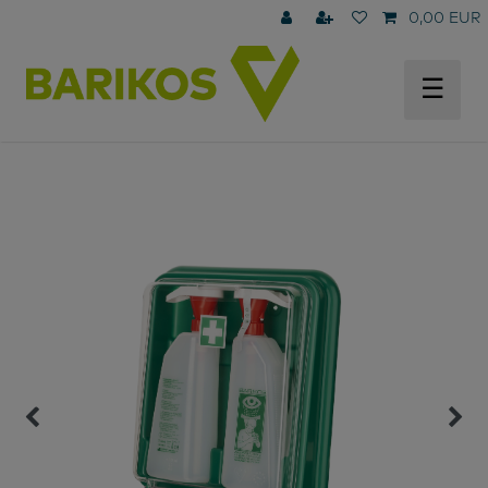
0,00 EUR
☰